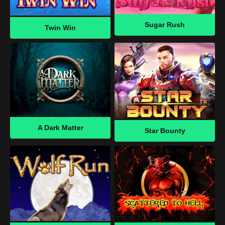
Jogos Móveis
Jogue a qualquer hora e em qualquer lugar —sem abrir
Sugar Rush
Twin Win
mão do controle
Eventos Especiais
Que tipos de recompensas você pode esperar durante
as semanas de festival?
Lista de verificação rápida antes de ingressar
Como ganhar no Betpanda Casino
A Dark Matter
Star Bounty
Guia de jogos responsáveis