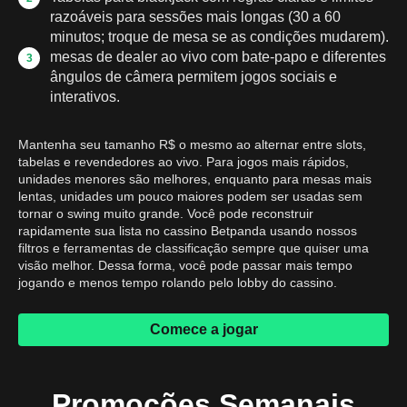
razoáveis para sessões mais longas (30 a 60
minutos; troque de mesa se as condições mudarem).
mesas de dealer ao vivo com bate-papo e diferentes
ângulos de câmera permitem jogos sociais e
interativos.
Mantenha seu tamanho R$ o mesmo ao alternar entre slots,
tabelas e revendedores ao vivo. Para jogos mais rápidos,
unidades menores são melhores, enquanto para mesas mais
lentas, unidades um pouco maiores podem ser usadas sem
tornar o swing muito grande. Você pode reconstruir
rapidamente sua lista no cassino Betpanda usando nossos
filtros e ferramentas de classificação sempre que quiser uma
visão melhor. Dessa forma, você pode passar mais tempo
jogando e menos tempo rolando pelo lobby do cassino.
Comece a jogar
Promoções Semanais