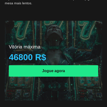
mesa mais lentos.
Vitória máxima
46800 R$
Jogue agora