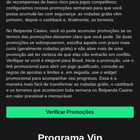
de recompensas de baixo risco para jogos competitivos,
configuramos nossas promoções semanais para que você
possa acumulá-las com segurança: as rodadas grátis vêm
primeiro, depois o cashback e, finalmente, os torneios.
No Betpanda Casino, você só pode acumular promoções se os
termos das promoções deixarem claro que você pode. Se duas
promoções se sobrepuserem, escolha aquela com prazo mais
curto (geralmente rodadas grátis) e não ative mais de uma
promoção até ter certeza de que elas não entrarão em conflito.
Verifique se você é elegível para Brasil, inicie a promoção, use o
link promocional para abrir um jogo qualificado, consulte as
regras de apostas e limites e, em seguida, use o widget
promocional para acompanhar seu progresso. Essa é a
maneira mais fácil de transformar as rodadas grátis, o cashback
e os torneios que acontecem toda semana no Betpanda Casino
em valor previsível e mensurável.
Verificar Promoções
Programa Vip