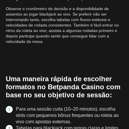
Observe o cronômetro de decisão e a disponibilidade de
assentos ao jogar blackjack ao vivo. Se preferir não ser
interrompido tanto, escolha tabelas com fluxos estáveis e
velocidades de rodada consistentes. Também é fácil entrar no
ritmo da roleta ao vivo; assista a algumas rodadas primeiro e
depois participe quando sentir que consegue lidar com a
velocidade da mesa.
Uma maneira rápida de escolher
formatos no Betpanda Casino com
base no seu objetivo de sessão:
Para uma sessão curta (10–20 minutos), escolha
slots com pequenos bônus frequentes ou roleta ao
vivo com apostas externas.
Tabelas para blackjack com regras claras e limites