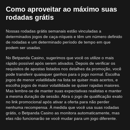
Como aproveitar ao máximo suas
rodadas grátis
Nossas rodadas grátis semanais estão vinculadas a
determinados jogos de caça-níqueis e têm um número definido
de rodadas e um determinado período de tempo em que
podem ser usadas.
No Betpanda Casino, sugerimos que você os utilize o mais
rápido possível após serem ativados. Depois de verificar os
requisitos de apostas listados nos detalhes da promoção, você
pode transferir quaisquer ganhos para o jogo normal. Escolha
jogos de menor volatilidade na lista se quiser mais acertos, e
escolha jogos de maior volatilidade se quiser rajadas maiores.
Mas lembre-se de manter suas expectativas realistas e manter
a mesma duração de sessão. Abra o jogo de qualificação exato
no link promocional após ativar a oferta para não perder
nenhuma recompensa. À medida que você usa suas rodadas
grátis, o Betpanda Casino as monitora automaticamente, mas
elas não funcionarão se você mudar para um jogo diferente.