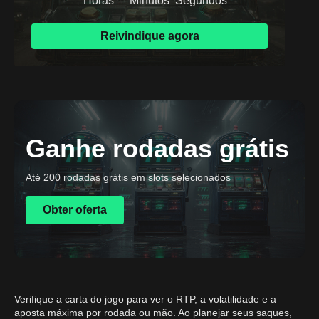
Horas
Minutos
Segundos
Reivindique agora
Ganhe rodadas grátis
Até 200 rodadas grátis em slots selecionados
Obter oferta
Verifique a carta do jogo para ver o RTP, a volatilidade e a
aposta máxima por rodada ou mão. Ao planejar seus saques,