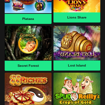
Quando uso meu telefone para acessar o Betpanda
Casino, minha conta está segura?
Lions Share
Plataea
Magicious
Secret Forest