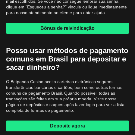
mail escolhidos. Se você não consegue lembrar sua senha,
clique em "Esqueceu a senha?" vincule ou ligue imediatamente
para nosso atendimento ao cliente para obter ajuda.
Bônus de reivindicação
Posso usar métodos de pagamento
comuns em Brasil para depositar e
sacar dinheiro?
O Betpanda Casino aceita carteiras eletrônicas seguras,
transferências bancárias e cartões, bem como outras formas
comuns de pagamento Brasil. Quando possível, todas as
transações são feitas em sua própria moeda. Visite nossa
página de depósitos e saques após fazer login para ver a lista
completa de formas de pagamento.
Deposite agora