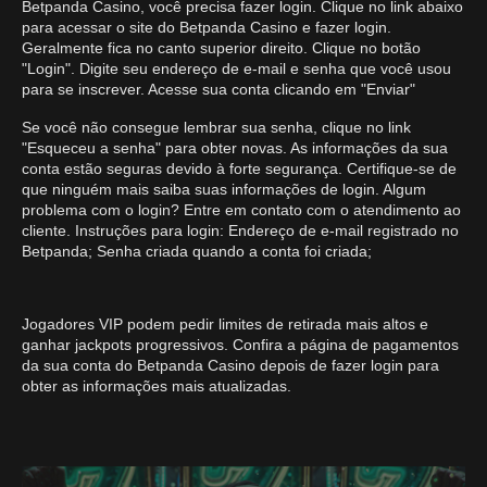
Betpanda Casino, você precisa fazer login. Clique no link abaixo
para acessar o site do Betpanda Casino e fazer login.
Geralmente fica no canto superior direito. Clique no botão
"Login". Digite seu endereço de e-mail e senha que você usou
para se inscrever. Acesse sua conta clicando em "Enviar"
Se você não consegue lembrar sua senha, clique no link
"Esqueceu a senha" para obter novas. As informações da sua
conta estão seguras devido à forte segurança. Certifique-se de
que ninguém mais saiba suas informações de login. Algum
problema com o login? Entre em contato com o atendimento ao
cliente. Instruções para login: Endereço de e-mail registrado no
Betpanda; Senha criada quando a conta foi criada;
Jogadores VIP podem pedir limites de retirada mais altos e
ganhar jackpots progressivos. Confira a página de pagamentos
da sua conta do Betpanda Casino depois de fazer login para
obter as informações mais atualizadas.