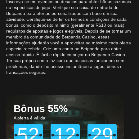
Inscreva-se em eventos ou desafios para obter bônus sazonais
ou específicos do jogo. Verifique sua caixa de entrada do
Betpanda para ofertas personalizadas com base em sua
atividade. Certifique-se de ler os termos e condições de cada
bônus, como o depósito mínimo (geralmente R$10 ou mais),
requisitos de apostas e jogos elegíveis. Depois de se tornar um
membro da comunidade do Betpanda Casino, essas
informações ajudarão você a aproveitar ao máximo cada oferta
especial recebida. Crie uma conta no Betpanda para obter
acesso rápido. É fácil e rápido começar no Betpanda Casino.
Ter sua própria conta faz com que as coisas funcionem sem
problemas, dando-lhe acesso instantâneo a jogos, bônus e
transações seguras.
Bônus 55%
A oferta é válida:
52
12
28