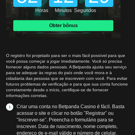
Horas
Minutos
Segundos
Obter bônus
O registro foi projetado para ser o mais fácil possível para que
você possa começar a jogar imediatamente. Você só precisa
fornecer alguns dados pessoais. A Betpanda ajusta seu serviço
para se adequar às regras do país onde você mora e à
cidadania das pessoas que se inscrevem com você. Para evitar
futuros problemas de verificação e para que sua conta funcione
corretamente desde o início, certifique-se de fornecer
informações corretas.
Criar uma conta no Betpanda Casino é fácil. Basta
acessar o site e clicar no botão "Registrar" ou
"Inscrever-se". Preencha o formulário para se
inscrever. Data de nascimento, nome completo,
endereço de e-mail válido e número de celular.