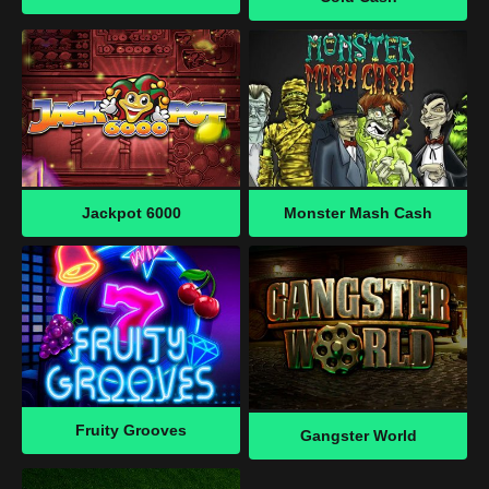
Jackpot 6000
Monster Mash Cash
Fruity Grooves
Gangster World