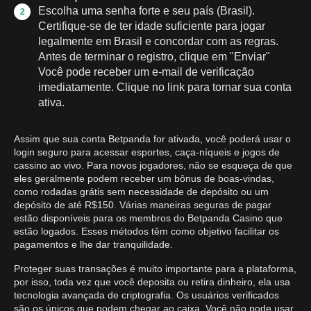
Escolha uma senha forte e seu país (Brasil).
Certifique-se de ter idade suficiente para jogar
legalmente em Brasil e concordar com as regras.
Antes de terminar o registro, clique em "Enviar"
Você pode receber um e-mail de verificação
imediatamente. Clique no link para tornar sua conta
ativa.
Assim que sua conta Betpanda for ativada, você poderá usar o
login seguro para acessar esportes, caça-níqueis e jogos de
cassino ao vivo. Para novos jogadores, não se esqueça de que
eles geralmente podem receber um bônus de boas-vindas,
como rodadas grátis sem necessidade de depósito ou um
depósito de até R$150. Várias maneiras seguras de pagar
estão disponíveis para os membros do Betpanda Casino que
estão logados. Esses métodos têm como objetivo facilitar os
pagamentos e lhe dar tranquilidade.
Proteger suas transações é muito importante para a plataforma,
por isso, toda vez que você deposita ou retira dinheiro, ela usa
tecnologia avançada de criptografia. Os usuários verificados
são os únicos que podem chegar ao caixa. Você não pode usar