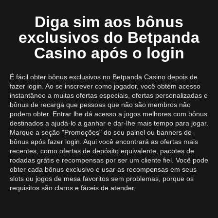
Diga sim aos bônus
exclusivos do Betpanda
Casino após o login
É fácil obter bônus exclusivos no Betpanda Casino depois de
fazer login. Ao se inscrever como jogador, você obtém acesso
instantâneo a muitas ofertas especiais, ofertas personalizadas e
bônus de recarga que pessoas que não são membros não
podem obter. Entrar lhe dá acesso a jogos melhores com bônus
destinados a ajudá-lo a ganhar e dar-lhe mais tempo para jogar.
Marque a seção "Promoções" do seu painel ou banners de
bônus após fazer login. Aqui você encontrará as ofertas mais
recentes, como ofertas de depósito equivalente, pacotes de
rodadas grátis e recompensas por ser um cliente fiel. Você pode
obter cada bônus exclusivo e usar as recompensas em seus
slots ou jogos de mesa favoritos sem problemas, porque os
requisitos são claros e fáceis de atender.