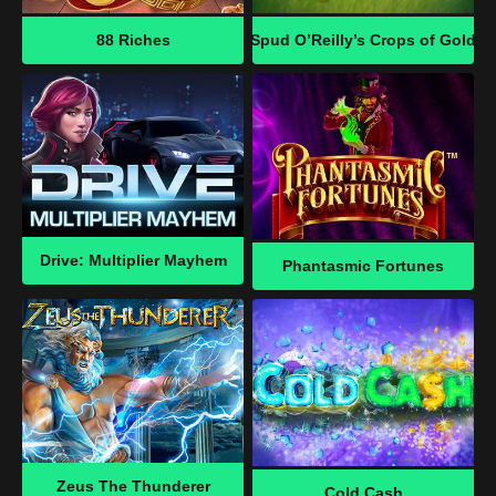
88 Riches
Spud O’Reilly’s Crops of Gold
Drive: Multiplier Mayhem
Phantasmic Fortunes
Zeus The Thunderer
Cold Cash