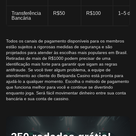
Transferência
R$50
R$100
1–5 dia
Bancária
Todos os canais de pagamento disponíveis para os membros
estão sujeitos a rigorosas medidas de segurança e são
projetados para atender às escolhas mais populares em Brasil.
Retiradas de mais de R$1000 podem precisar de uma
identificação mais forte para garantir que sigam as regras
antifraude. Se você tiver algum problema, a equipe de
atendimento ao cliente do Betpanda Casino está pronta para
ajudá-lo a qualquer momento. Escolha o método de pagamento
que funciona melhor para você e continue se divertindo
enquanto joga. Será fácil movimentar dinheiro entre sua conta
bancária e sua conta de cassino.