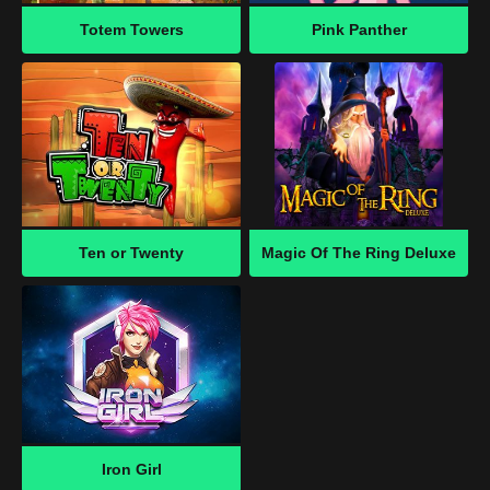
Totem Towers
Pink Panther
Ten or Twenty
Halloween
Iron Girl