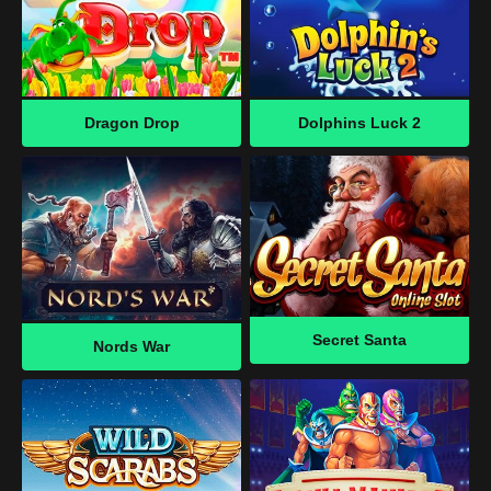
Dragon Drop
Dolphins Luck 2
Secret Santa
Nords War