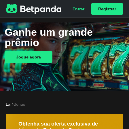
Entrar
Registrar
Ganhe um grande
prêmio
Jogue agora
Lar
Bônus
Obtenha sua oferta exclusiva de