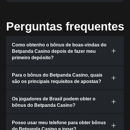
Perguntas frequentes
Como obtenho o bônus de boas-vindas do
Betpanda Casino depois de fazer meu
primeiro depósito?
Para o bônus do Betpanda Casino, quais
são os principais requisitos de apostas?
Os jogadores de Brasil podem obter o
bônus do Betpanda Casino?
Posso usar meu telefone para obter bônus
do Betpanda Casino e jogar?