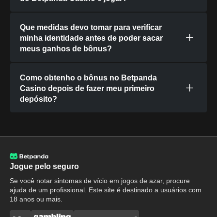
Que medidas devo tomar para verificar
minha identidade antes de poder sacar
meus ganhos de bônus?
Como obtenho o bônus no Betpanda
Casino depois de fazer meu primeiro
depósito?
Jogue pelo seguro
Se você notar sintomas de vício em jogos de azar, procure
ajuda de um profissional. Este site é destinado a usuários com
18 anos ou mais.