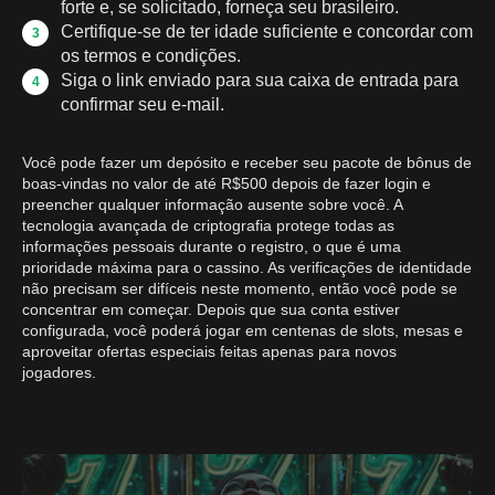
forte e, se solicitado, forneça seu brasileiro.
Certifique-se de ter idade suficiente e concordar com
os termos e condições.
Siga o link enviado para sua caixa de entrada para
confirmar seu e-mail.
Você pode fazer um depósito e receber seu pacote de bônus de
boas-vindas no valor de até R$500 depois de fazer login e
preencher qualquer informação ausente sobre você. A
tecnologia avançada de criptografia protege todas as
informações pessoais durante o registro, o que é uma
prioridade máxima para o cassino. As verificações de identidade
não precisam ser difíceis neste momento, então você pode se
concentrar em começar. Depois que sua conta estiver
configurada, você poderá jogar em centenas de slots, mesas e
aproveitar ofertas especiais feitas apenas para novos
jogadores.