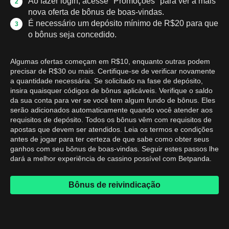
Ao fazer login, acesse "Promoções" para ver a mais
nova oferta de bônus de boas-vindas.
É necessário um depósito mínimo de R$20 para que
o bônus seja concedido.
Algumas ofertas começam em R$10, enquanto outras podem
precisar de R$30 ou mais. Certifique-se de verificar novamente
a quantidade necessária. Se solicitado na fase de depósito,
insira quaisquer códigos de bônus aplicáveis. Verifique o saldo
da sua conta para ver se você tem algum fundo de bônus. Eles
serão adicionados automaticamente quando você atender aos
requisitos de depósito. Todos os bônus vêm com requisitos de
apostas que devem ser atendidos. Leia os termos e condições
antes de jogar para ter certeza de que sabe como obter seus
ganhos com seu bônus de boas-vindas. Seguir estes passos lhe
dará a melhor experiência de cassino possível com Betpanda.
Bônus de reivindicação