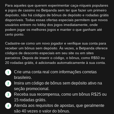
Para aqueles que querem experimentar caça-níqueis populares
e jogos de cassino no Betpanda sem ter que fazer um primeiro
depósito, não há códigos de bônus de depósito e rodadas grátis
disponíveis. Todas essas ofertas especiais permitem que novos
usuários entrem no lobby dos jogos imediatamente, onde
podem jogar os melhores jogos e manter o que ganham até
certo ponto.
Cadastre-se como um novo jogador e verifique sua conta para
receber um bônus sem depósito. Às vezes, a Betpanda oferece
códigos de desconto especiais em seu site ou em sites
parceiros. Depois de inserir o código, o bônus, como R$50 ou
20 rodadas grátis, é adicionado automaticamente à sua conta.
Crie uma conta real com informações corretas
brasileiro.
Insira um código de bônus sem depósito ativo na
seção promocional.
Receba sua recompensa, como um bônus R$25 ou
15 rodadas grátis.
Atenda aos requisitos de apostas, que geralmente
são 40 vezes o valor do bônus.