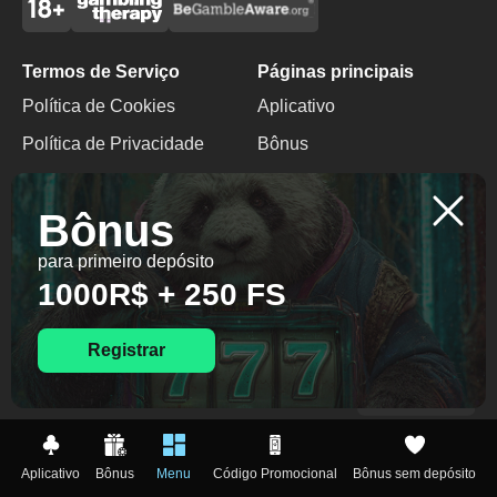
Termos de Serviço
Páginas principais
Política de Cookies
Aplicativo
Política de Privacidade
Bônus
Termos e Condições
Código Promocional
Bônus
Jogo Responsável
Bônus sem depósito
para primeiro depósito
Contatos
1000R$ + 250 FS
+5511912345678
info@betpanda-br.br.com
Registrar
© 2026 All Rights
Reserved.
Aplicativo
Bônus
Menu
Código Promocional
Bônus sem depósito