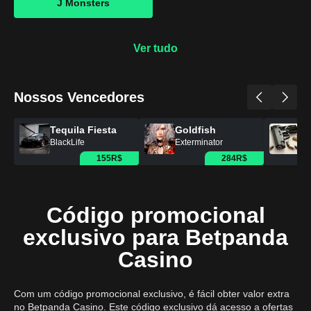
J Monsters
Ver tudo
Nossos Vencedores
Tequila Fiesta
Goldfish
Ho
BlackLife
Exterminator
Ro
155R$
284R$
Código promocional
exclusivo para Betpanda
Casino
Com um código promocional exclusivo, é fácil obter valor extra
no Betpanda Casino. Este código exclusivo dá acesso a ofertas