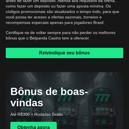
antes de fazer um depósito. Atenda aos requisitos da oferta,
como fazer um depósito ou fazer uma aposta mínima. Os
códigos promocionais são atualizados o tempo todo, para que
você possa ter acesso a ofertas sazonais, torneios e
recompensas especiais apenas para jogadores Brasil.
Certifique-se de voltar sempre para não perder os melhores
bônus que o Betpanda Casino tem a oferecer.
Reivindique seu bônus
Bônus de boas-
vindas
Até R$300 + Rodadas Grátis
Obtenha agora