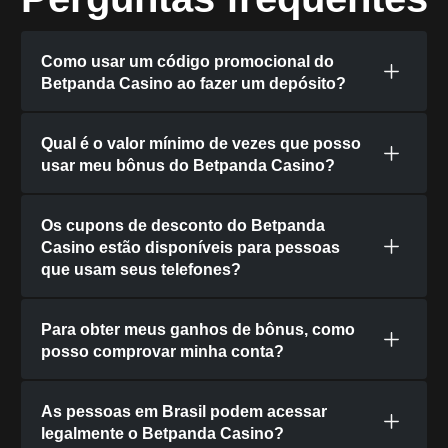
Como usar um código promocional do
Betpanda Casino ao fazer um depósito?
Qual é o valor mínimo de vezes que posso
usar meu bônus do Betpanda Casino?
Os cupons de desconto do Betpanda
Casino estão disponíveis para pessoas
que usam seus telefones?
Para obter meus ganhos de bônus, como
posso comprovar minha conta?
As pessoas em Brasil podem acessar
legalmente o Betpanda Casino?