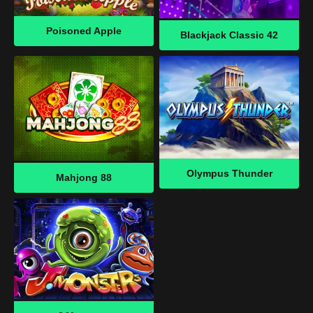
Poisoned Apple
Blackjack Classic 42
Olympus Thunder
Mahjong 88