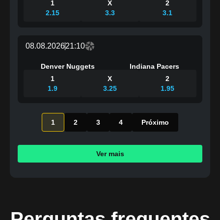
1
X
2
2.15
3.3
3.1
08.08.2026
21:10
Denver Nuggets
Indiana Pacers
1
X
2
1.9
3.25
1.95
1
2
3
4
Próximo
Ver mais
Perguntas frequentes