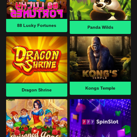
Duck Shooter
Panda Wilds
Kongs Temple
Dragon Shrine