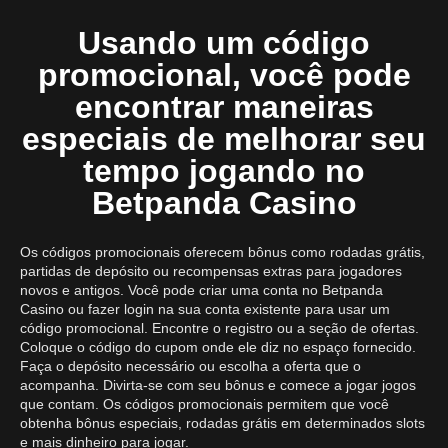
Usando um código
promocional, você pode
encontrar maneiras
especiais de melhorar seu
tempo jogando no
Betpanda Casino
Os códigos promocionais oferecem bônus como rodadas grátis,
partidas de depósito ou recompensas extras para jogadores
novos e antigos. Você pode criar uma conta no Betpanda
Casino ou fazer login na sua conta existente para usar um
código promocional. Encontre o registro ou a seção de ofertas.
Coloque o código do cupom onde ele diz no espaço fornecido.
Faça o depósito necessário ou escolha a oferta que o
acompanha. Divirta-se com seu bônus e comece a jogar jogos
que contam. Os códigos promocionais permitem que você
obtenha bônus especiais, rodadas grátis em determinados slots
e mais dinheiro para jogar.