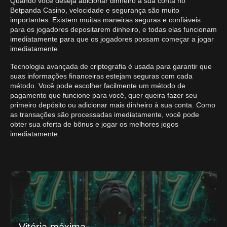
Quando você deseja adicionar dinheiro à sua conta no
Betpanda Casino, velocidade e segurança são muito
importantes. Existem muitas maneiras seguras e confiáveis
para os jogadores depositarem dinheiro, e todas elas funcionam
imediatamente para que os jogadores possam começar a jogar
imediatamente.
Tecnologia avançada de criptografia é usada para garantir que
suas informações financeiras estejam seguras com cada
método. Você pode escolher facilmente um método de
pagamento que funcione para você, quer queira fazer seu
primeiro depósito ou adicionar mais dinheiro à sua conta. Como
as transações são processadas imediatamente, você pode
obter sua oferta de bônus e jogar os melhores jogos
imediatamente.
Vitória máxima