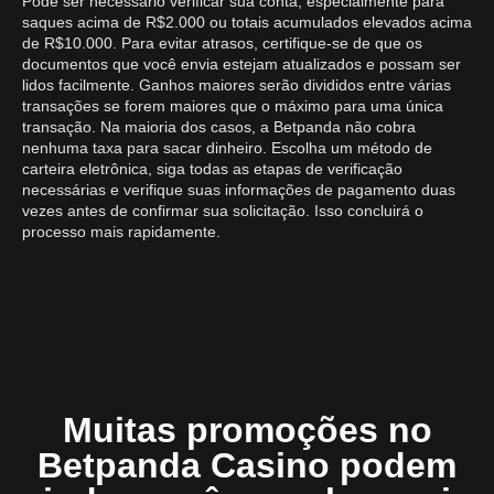
Pode ser necessário verificar sua conta, especialmente para
saques acima de R$2.000 ou totais acumulados elevados acima
de R$10.000. Para evitar atrasos, certifique-se de que os
documentos que você envia estejam atualizados e possam ser
lidos facilmente. Ganhos maiores serão divididos entre várias
transações se forem maiores que o máximo para uma única
transação. Na maioria dos casos, a Betpanda não cobra
nenhuma taxa para sacar dinheiro. Escolha um método de
carteira eletrônica, siga todas as etapas de verificação
necessárias e verifique suas informações de pagamento duas
vezes antes de confirmar sua solicitação. Isso concluirá o
processo mais rapidamente.
Muitas promoções no
Betpanda Casino podem