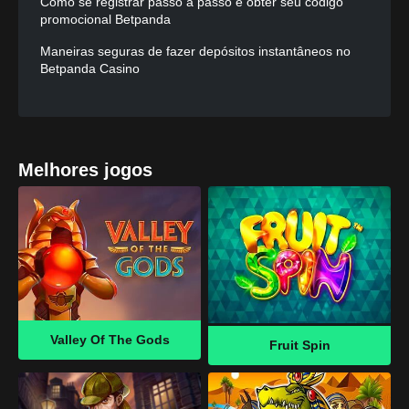
Como se registrar passo a passo e obter seu código
promocional Betpanda
Maneiras seguras de fazer depósitos instantâneos no
Betpanda Casino
Opções de depósito e valores mínimos e máximos
Opções e limites de retirada rápida na Betpanda
Muitas promoções no Betpanda Casino podem ajudar
Melhores jogos
você a ganhar mais e jogar por mais tempo, para que
você possa aproveitar ao máximo seu tempo lá
Usando um código promocional, você pode encontrar
maneiras especiais de melhorar seu tempo jogando no
Betpanda Casino
Os tipos de códigos promocionais são os seguintes
Valley Of The Gods
Fruit Spin