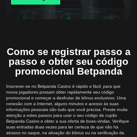
Como se registrar passo a
passo e obter seu código
promocional Betpanda
Inscrever-se no Betpanda Casino é rápido e fácil, para que
novos jogadores possam obter rapidamente seu código
promocional e começar a desfrutar de bônus exclusivos. Uma
conexão com a Internet, alguns minutos e acesso às suas
informações pessoais são tudo que você precisa. Preste muita
atenção a estes passos para usar o seu código de cupão
Betpanda Casino e obter a sua oferta de boas-vindas. Verifique
suas entradas duas vezes para ter certeza de que não há
atrasos no saque, na ativação do bônus ou na verificação da