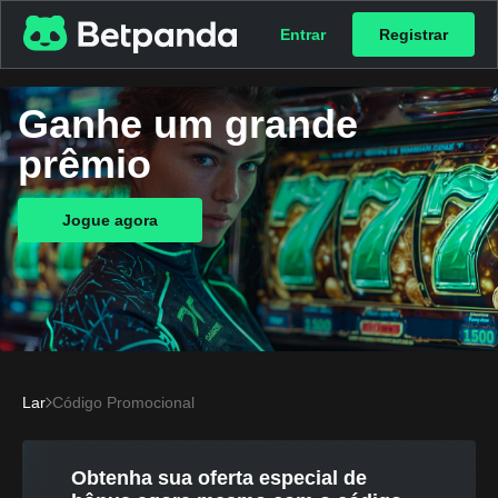
Entrar
Registrar
Ganhe um grande
prêmio
Jogue agora
Lar
Código Promocional
Obtenha sua oferta especial de