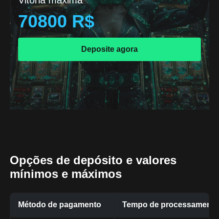
70800 R$
Deposite agora
Opções de depósito e valores
mínimos e máximos
Método de pagamento
Tempo de processamento